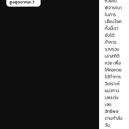
หวยได้
สูงสุดบาทละ 7
พิจารณา
ในการ
เสี่ยงโชค
ทั้งนี้เรา
ยังได้
ทำการ
รวบรวม
เอาสถิติ
หวย เพื่อ
ให้คอหวย
ได้ทำการ
วิเคราะห์
แนวทาง
เลขเด่น
เลข
อิทธิพล
ตามกำลัง
วัน