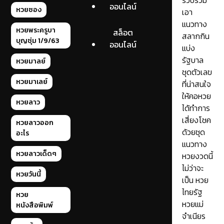
รวบรวม
ออนไลน์
หวยซอง
เอา
แนวทาง
หวยพระครูบา
สล็อต
สลากกิน
บุญชุ่ม 1/9/63
ออนไลน์
แบ่ง
รัฐบาล
หวยมาลย์
ชุดตัวเลข
หวยมาเลย์
ที่น่าสนใจ
ให้คอหวย
หวยลาว
ได้ทำการ
เสี่ยงโชค
หวยลาวออก
ด้วยชุด
อะไร
แนวทาง
หวยลาวเด็ดๆ
หวยงวดนี้
ไม่ว่าจะ
หวยวันนี้
เป็น หวย
ไทยรัฐ
หวย
หวยแม่
หนังสือพิมพ์
จำเนียร