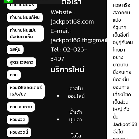
ติดต่อเรา
หวย หรือ
ทำนายฝันฟรี
Website :
สลากกิน
ทำนายฝันแก้ฝัน
แบ่ง
jackpot168.com
รัฐบาล
E-mail :
ทำนายฝันแม่น
เป็นสิ่งที่
ยังกับตาเห็น
jackpot168.th@gmail.com
อยู่คู่กับคน
Tel : 02-026-
ไทยมา
วยหุ้น
อย่าง
3497
สูตรหวยลาว
ยาวนาน
บริการใหม่
ซึ่งคนไทย
หวย
มักจะชื่น
ชอบการ
หวยOKลอตเตอรี่
คาสิโน
เสี่ยงโชค
16/6/67
ออนไลน์
เป็นส่วน
หวย คอหวย
ใหญ่ ดัง
น้ำเต้า
นั้น
ปู ปลา
หวยงวด
Jackpot168
จึงได้
หวยงวดนี้
ไฮโล