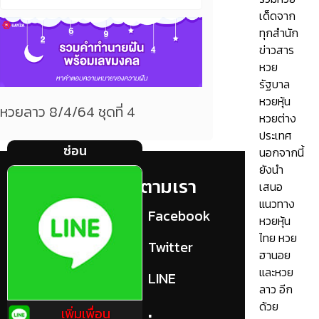
เด็ดจาก
ทุกสำนัก
ข่าวสาร
หวย
รัฐบาล
หวยหุ้น
หวยลาว 8/4/64 ชุดที่ 4
หวยต่าง
ประเทศ
ซ่อน
นอกจากนี้
ยังนำ
แท็กที่
ติดตามเรา
เสนอ
แนวทาง
เกี่ยวข้อง
Facebook
หวยหุ้น
ไทย หวย
คอหวย
Twitter
ฮานอย
และหวย
ทำนายฝัน
LINE
ลาว อีก
ทำนายฝันต่างๆ
ด้วย
เพิ่มเพื่อน