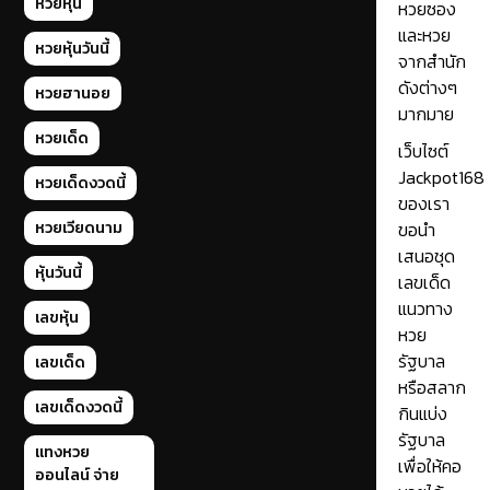
หวยหุ้น
หวยซอง
และหวย
หวยหุ้นวันนี้
จากสำนัก
ดังต่างๆ
หวยฮานอย
มากมาย
หวยเด็ด
เว็บไซต์
Jackpot168
หวยเด็ดงวดนี้
ของเรา
หวยเวียดนาม
ขอนำ
เสนอชุด
หุ้นวันนี้
เลขเด็ด
แนวทาง
เลขหุ้น
หวย
รัฐบาล
เลขเด็ด
หรือสลาก
เลขเด็ดงวดนี้
กินแบ่ง
รัฐบาล
แทงหวย
เพื่อให้คอ
ออนไลน์ จ่าย