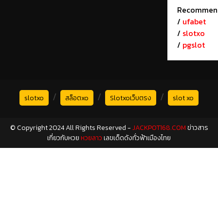
Recommen
/
ufabet
/
slotxo
/
pgslot
/
/
/
slotxo
สล็อตxo
Slotxoเว็บตรง
slot xo
© Copyright 2024 All Rights Reserved -
JACKPOT168.COM
ข่าวสาร
เกี่ยวกับหวย
หวยลาว
เลขเด็ดดังทั่วฟ้าเมืองไทย