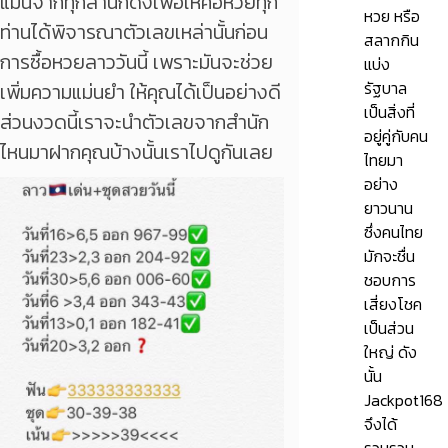
แม่นจากทุกสำนักดังเพื่อให้คอหวยทุก
หวย หรือ
ท่านได้พิจารณาตัวเลขเหล่านั้นก่อน
สลากกิน
การซื้อหวยลาววันนี้ เพราะมันจะช่วย
แบ่ง
รัฐบาล
เพิ่มความแม่นยำ ให้คุณได้เป็นอย่างดี
เป็นสิ่งที่
ส่วนงวดนี้เราจะนำตัวเลขจากสำนัก
อยู่คู่กับคน
ไหนมาฝากคุณบ้างนั้นเราไปดูกันเลย
ไทยมา
อย่าง
ยาวนาน
ซึ่งคนไทย
มักจะชื่น
ชอบการ
เสี่ยงโชค
เป็นส่วน
ใหญ่ ดัง
นั้น
Jackpot168
จึงได้