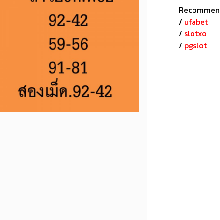
Recommen
/
ufabet
/
slotxo
/
pgslot