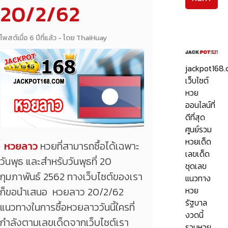
20/2/62
โพสต์เมื่อ 6 ปีที่แล้ว
-
โดย ThaiHuay
jackpot168
เว็บไซต์
หวย
ออนไลน์ที่
ดีที่สุด
ศูนย์รวม
หวยเด็ด
หวยลาว
หวยที่สามารถซื้อได้เฉพาะ
เลขเด็ด
วันพุธ และสำหรับวันพุธที่ 20
ชุดเลข
กุมภาพันธ์ 2562 ทางเว็บไซต์ของเรา
แนวทาง
ก็ขอนำเสนอ หวยลาว 20/2/62
หวย
รัฐบาล
แนวทางในการซื้อหวยลาววันนี้ใครที่
งวดนี้
กำลังตามเลขเด็ดจากเว็บไซต์เรา
รวมหวย