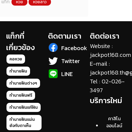
แท็ก:
หวย
หวยลาว
แท็กที่
ติดตามเรา
ติดต่อเรา
เกี่ยวข้อง
Website :
Facebook
jackpot168.com
คอหวย
Twitter
E-mail :
ทำนายฝัน
jackpot168.th@
LINE
Tel : 02-026-
ทำนายฝันต่างๆ
3497
ทำนายฝันฟรี
บริการใหม่
ทำนายฝันแก้ฝัน
คาสิโน
ทำนายฝันแม่น