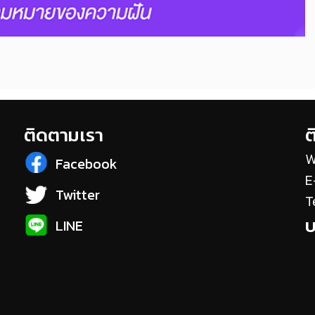
ติดตามเรา
ต
W
Facebook
E
Twitter
T
บ
LINE