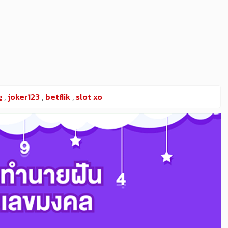
g
,
joker123
,
betflik
,
slot xo