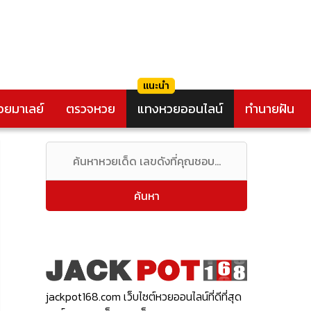
วยมาเลย์
ตรวจหวย
แทงหวยออนไลน์
ทำนายฝัน
ค้นหา
jackpot168.com เว็บไซต์หวยออนไลน์ที่ดีที่สุด