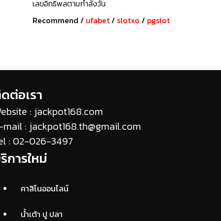
เลขอิทธิพลตามกำลังวัน
Recommend /
ufabet
/
slotxo
/
pgslot
ิดต่อเรา
ebsite : jackpot168.com
-mail :
jackpot168.th@gmail.com
el : 02-026-3497
ริการใหม่
คาสิโนออนไลน์
น้ำเต้า ปู ปลา