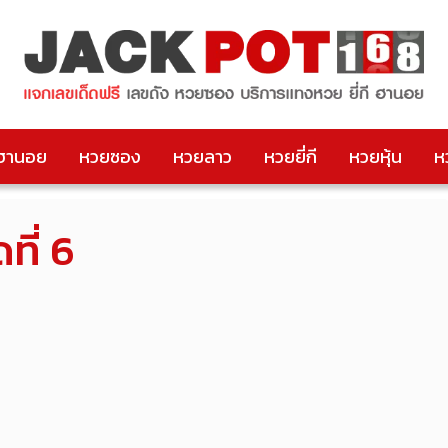
ฮานอย
หวยซอง
หวยลาว
หวยยี่กี
หวยหุ้น
ห
ี่ 6