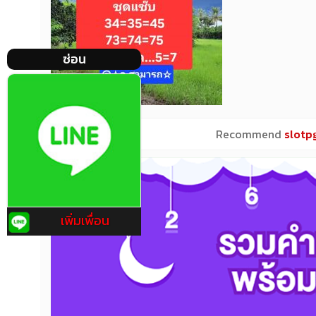
ซ่อน
Recommend
slotp
เพิ่มเพื่อน