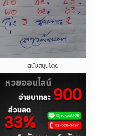
สนับสนุนโดย
อัพเดทเลขเด็ด
แนวทางหวยลาววันนี้