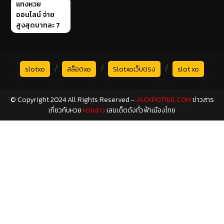
/
/
/
slotxo
สล็อตxo
Slotxoเว็บตรง
slot xo
© Copyright 2024 All Rights Reserved -
JACKPOT168.COM
ข่าวสาร
เกี่ยวกับหวย
หวยลาว
เลขเด็ดดังทั่วฟ้าเมืองไทย