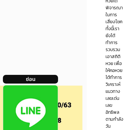
หวยได้
พิจารณา
ในการ
เสี่ยงโชค
ทั้งนี้เรา
ยังได้
ทำการ
รวบรวม
เอาสถิติ
หวย เพื่อ
ให้คอหวย
ได้ทำการ
ซ่อน
วิเคราะห์
แนวทาง
เลขเด่น
เลข
อิทธิพล
ตามกำลัง
วัน