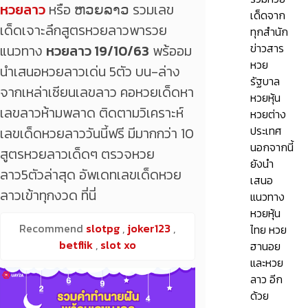
หวยลาว
หรือ ຫວຍລາວ รวมเลข
เด็ดจาก
เด็ดเจาะลึกสูตรหวยลาวพารวย
ทุกสำนัก
ข่าวสาร
แนวทาง
หวยลาว 19/10/63
พร้ออม
หวย
นำเสนอหวยลาวเด่น 5ตัว บน-ล่าง
รัฐบาล
จากเหล่าเซียนเลขลาว คอหวยเด็ดหา
หวยหุ้น
เลขลาวห้ามพลาด ติดตามวิเคราะห์
หวยต่าง
ประเทศ
เลขเด็ดหวยลาววันนี้ฟรี มีมากกว่า 10
นอกจากนี้
สูตรหวยลาวเด็ดๆ ตรวจหวย
ยังนำ
ลาว5ตัวล่าสุด อัพเดทเลขเด็ดหวย
เสนอ
ลาวเข้าทุกงวด ที่นี่
แนวทาง
หวยหุ้น
Recommend
slotpg
,
joker123
,
ไทย หวย
betflik
,
slot xo
ฮานอย
และหวย
ลาว อีก
ด้วย