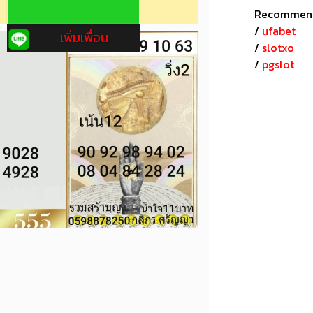
Recommen
/
ufabet
เพิ่มเพื่อน
/
slotxo
/
pgslot