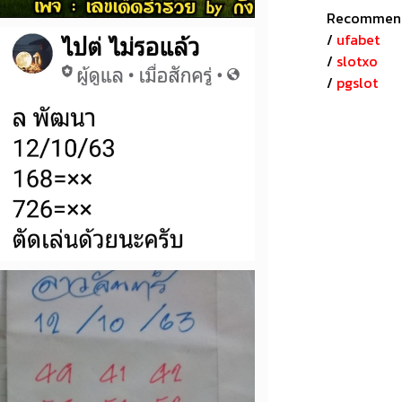
Recommen
/
ufabet
/
slotxo
/
pgslot