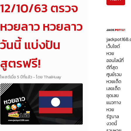
12/10/63 ตรวจ
หวยลาว หวยลาว
วันนี้ แบ่งปัน
jackpot168
เว็บไซต์
หวย
สูตรฟรี!
ออนไลน์ที่
ดีที่สุด
ศูนย์รวม
โพสต์เมื่อ 5 ปีที่แล้ว
-
โดย ThaiHuay
หวยเด็ด
เลขเด็ด
ชุดเลข
แนวทาง
หวย
รัฐบาล
งวดนี้
รวมหวย