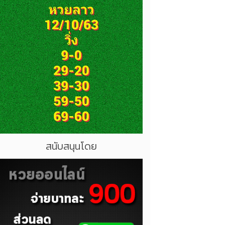
สนับสนุนโดย