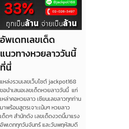
อัพเดทเลขเด็ด
แนวทางหวยลาววันนี้
ที่นี่
แหล่งรวมเลขเว็บไซต์ jackpot168
ขอนำเสนอเลขเด็ดหวยลาววันนี้ แก่
เหล่าคอหวยลาว เซียนเลขลาวทุกท่าน
มาพร้อมสูตรเจาะเน้นๆ หวยลาว
เด็ดๆ สำนักดัง เลขเด็ดงวดนี้มาแรง
อัพเดททุกวันจันทร์ และวันพฤหัสบดี