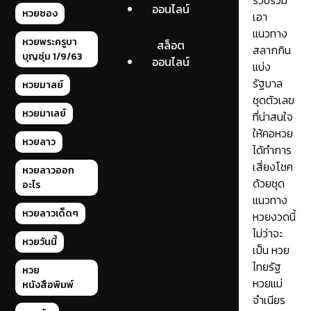
รวบรวม
ออนไลน์
หวยซอง
เอา
แนวทาง
หวยพระครูบา
สล็อต
สลากกิน
บุญชุ่ม 1/9/63
ออนไลน์
แบ่ง
รัฐบาล
หวยมาลย์
ชุดตัวเลข
หวยมาเลย์
ที่น่าสนใจ
ให้คอหวย
หวยลาว
ได้ทำการ
เสี่ยงโชค
หวยลาวออก
ด้วยชุด
อะไร
แนวทาง
หวยลาวเด็ดๆ
หวยงวดนี้
ไม่ว่าจะ
หวยวันนี้
เป็น หวย
ไทยรัฐ
หวย
หวยแม่
หนังสือพิมพ์
จำเนียร