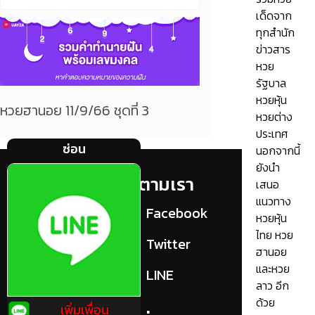
เด็ดจาก
ทุกสำนัก
ข่าวสาร
หวย
รัฐบาล
หวยหุ้น
หวยฮานอย 11/9/66 ชุดที่ 3
หวยต่าง
ประเทศ
ซ่อน
นอกจากนี้
ยังนำ
แท็กที่
ติดตามเรา
เสนอ
แนวทาง
เกี่ยวข้อง
Facebook
หวยหุ้น
ไทย หวย
คอหวย
Twitter
ฮานอย
และหวย
ทำนายฝัน
LINE
ลาว อีก
ทำนายฝันต่างๆ
ด้วย
เพิ่มเพื่อน