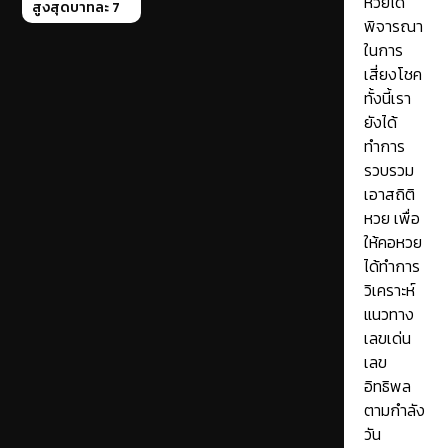
หวยได้
สูงสุดบาทละ 7
พิจารณา
ในการ
เสี่ยงโชค
ทั้งนี้เรา
ยังได้
ทำการ
รวบรวม
เอาสถิติ
หวย เพื่อ
ให้คอหวย
ได้ทำการ
วิเคราะห์
แนวทาง
เลขเด่น
เลข
อิทธิพล
ตามกำลัง
วัน