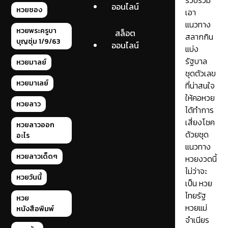
รวบรวม
ออนไลน์
หวยซอง
เอา
แนวทาง
หวยพระครูบา
สล็อต
สลากกิน
บุญชุ่ม 1/9/63
ออนไลน์
แบ่ง
รัฐบาล
หวยมาลย์
ชุดตัวเลข
หวยมาเลย์
ที่น่าสนใจ
ให้คอหวย
หวยลาว
ได้ทำการ
เสี่ยงโชค
หวยลาวออก
ด้วยชุด
อะไร
แนวทาง
หวยลาวเด็ดๆ
หวยงวดนี้
ไม่ว่าจะ
หวยวันนี้
เป็น หวย
ไทยรัฐ
หวย
หวยแม่
หนังสือพิมพ์
จำเนียร