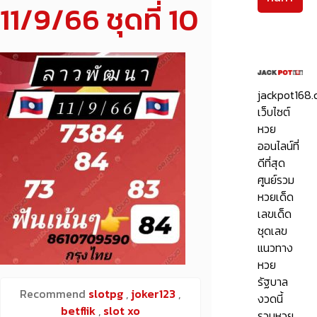
11/9/66 ชุดที่ 10
jackpot168
เว็บไซต์
หวย
ออนไลน์ที่
ดีที่สุด
ศูนย์รวม
หวยเด็ด
เลขเด็ด
ชุดเลข
แนวทาง
หวย
รัฐบาล
Recommend
slotpg
,
joker123
,
งวดนี้
betflik
,
slot xo
รวมหวย