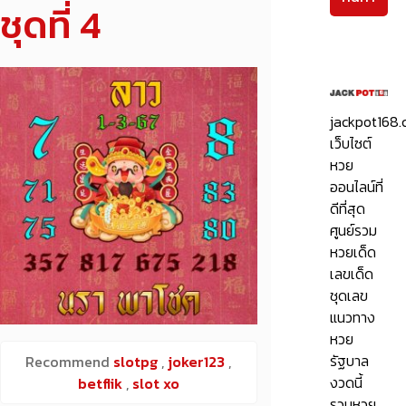
ชุดที่ 4
jackpot168
เว็บไซต์
หวย
ออนไลน์ที่
ดีที่สุด
ศูนย์รวม
หวยเด็ด
เลขเด็ด
ชุดเลข
แนวทาง
หวย
รัฐบาล
Recommend
slotpg
,
joker123
,
งวดนี้
betflik
,
slot xo
รวมหวย