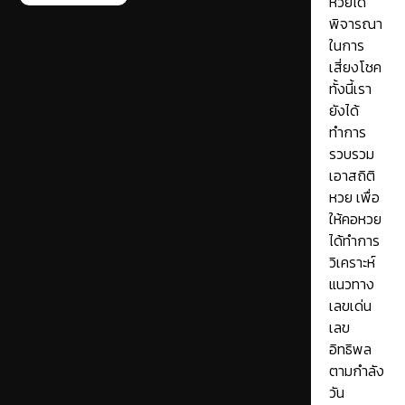
หวยได้
พิจารณา
ในการ
เสี่ยงโชค
ทั้งนี้เรา
ยังได้
ทำการ
รวบรวม
เอาสถิติ
หวย เพื่อ
ให้คอหวย
ได้ทำการ
วิเคราะห์
แนวทาง
เลขเด่น
เลข
อิทธิพล
ตามกำลัง
วัน