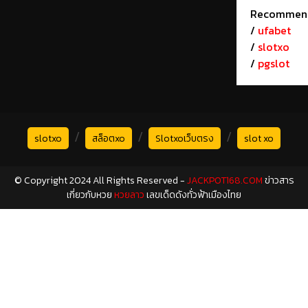
Recommen
/
ufabet
/
slotxo
/
pgslot
/
/
/
slotxo
สล็อตxo
Slotxoเว็บตรง
slot xo
© Copyright 2024 All Rights Reserved -
JACKPOT168.COM
ข่าวสาร
เกี่ยวกับหวย
หวยลาว
เลขเด็ดดังทั่วฟ้าเมืองไทย