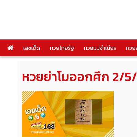
เลขเด็ด
หวยไทยรัฐ
หวยแม่จำเนียร
หวย
หวยย่าโมออกศึก 2/5