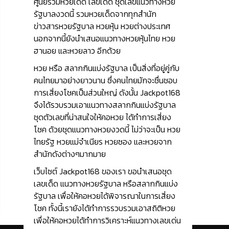
ศูนย์รวมหวยเด็ด เลขเด็ด ชุดเลขแนวทางหวย
รัฐบาลงวดนี้ รวมหวยเด็ดจากทุกสำนัก
ข่าวสารหวยรัฐบาล หวยหุ้น หวยต่างประเทศ
นอกจากนี้ยังนำเสนอแนวทางหวยหุ้นไทย หวย
ฮานอย และหวยลาว อีกด้วย
หวย หรือ สลากกินแบ่งรัฐบาล เป็นสิ่งที่อยู่คู่กับ
คนไทยมาอย่างยาวนาน ซึ่งคนไทยมักจะชื่นชอบ
การเสี่ยงโชคเป็นส่วนใหญ่ ดังนั้น Jackpot168
จึงได้รวบรวมเอาแนวทางสลากกินแบ่งรัฐบาล
ชุดตัวเลขที่น่าสนใจให้คอหวย ได้ทำการเสี่ยง
โชค ด้วยชุดแนวทางหวยงวดนี้ ไม่ว่าจะเป็น หวย
ไทยรัฐ หวยแม่จำเนียร หวยซอง และหวยจาก
สำนักดังต่างๆมากมาย
เว็บไซต์ Jackpot168 ของเรา ขอนำเสนอชุด
เลขเด็ด แนวทางหวยรัฐบาล หรือสลากกินแบ่ง
รัฐบาล เพื่อให้คอหวยได้พิจารณาในการเสี่ยง
โชค ทั้งนี้เรายังได้ทำการรวบรวมเอาสถิติหวย
เพื่อให้คอหวยได้ทำการวิเคราะห์แนวทางเลขเด่น