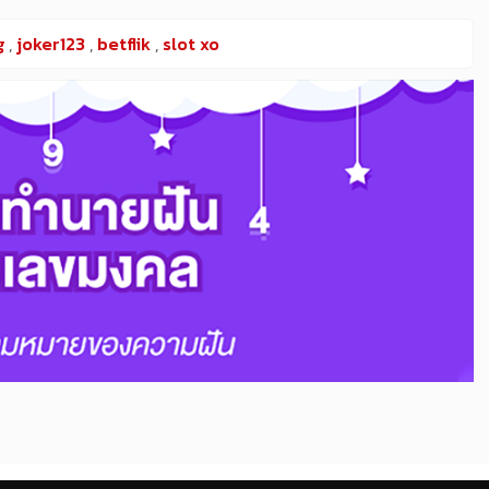
g
,
joker123
,
betflik
,
slot xo