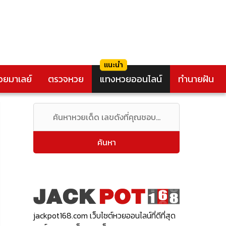
วยมาเลย์
ตรวจหวย
แทงหวยออนไลน์
ทำนายฝัน
ค้นหา
jackpot168.com เว็บไซต์หวยออนไลน์ที่ดีที่สุด