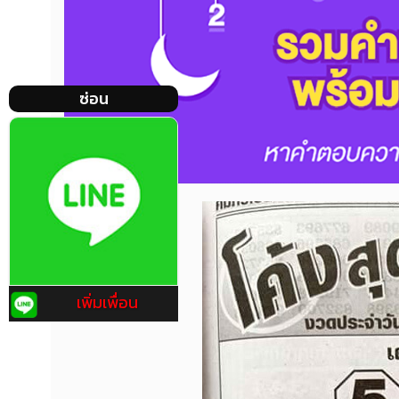
ซ่อน
เพิ่มเพื่อน