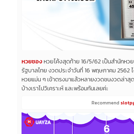
หวยซอง
หวยโค้งสุดท้าย 16/5/62 เป็นสำนักหว
รัฐบาลไทย งวดประจำวันที่ 16 พฤษภาคม 2562 ได้ 
หวยแม่น ๆ เข้าตรงมาแล้วหลายงวดชนงวดล่าสุดนี
บ้างเราไปวิเคราะห์ และพร้อมกันเลยค่ะ
Recommend
slotp