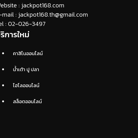
ebsite : jackpot168.com
-mail :
jackpot168.th@gmail.com
el : 02-026-3497
ริการใหม่
คาสิโนออนไลน์
น้ำเต้า ปู ปลา
ไฮโลออนไลน์
สล็อตออนไลน์