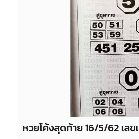
หวยโค้งสุดท้าย 16/5/62 เลขเ