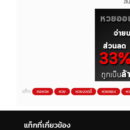
สน
แท็ก:
คอหวย
หวย
หวยงวดนี้
หวยซอง
หว
แท็กที่เกี่ยวข้อง