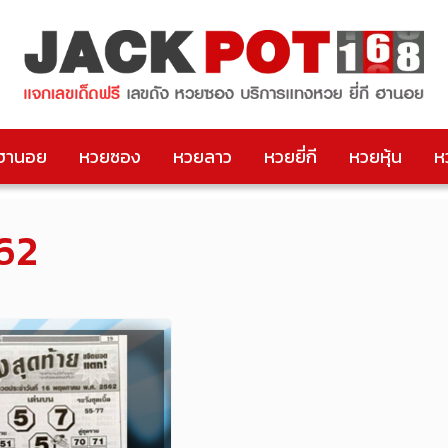
ฮานอย
หวยซอง
หวยลาว
หวยยี่กี
หวยหุ้น
ห
/62