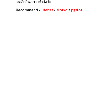
เลขอิทธิพลตามกำลังวัน
Recommend /
ufabet
/
slotxo
/
pgslot