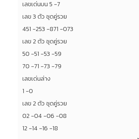
เลขเด่นบน 5 -7
เลข 3 ตัว ชุดคู่รวย
451 -253 -871 -073
เลข 2 ตัว ชุดคู่รวย
50 -51 -53 -59
70 -71 -73 -79
เลขเด่นล่าง
1 -0
เลข 2 ตัว ชุดคู่รวย
02 -04 -06 -08
12 -14 -16 -18