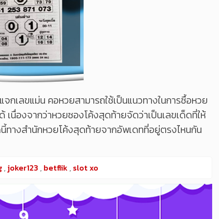
ยแจกเลขแม่น คอหวยสามารถใช้เป็นแนวทางในการซื้อหวย
เนื่องจากว่าหวยซองโค้งสุดท้ายจัดว่าเป็นเลขเด็ดที่ให้
้ทางสำนักหวยโค้งสุดท้ายจากอัพเดทที่อยู่ตรงไหนกัน
g
,
joker123
,
betflik
,
slot xo