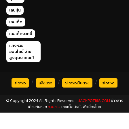
เลขหุ้น
เลขเด็ด
เลขเด็ดงวดนี้
แทงหวย
ออนไลน์ จ่าย
สูงสุดบาทละ 7
/
/
/
slotxo
สล็อตxo
Slotxoเว็บตรง
slot xo
© Copyright 2024 All Rights Reserved -
JACKPOT168.COM
ข่าวสาร
เกี่ยวกับหวย
หวยลาว
เลขเด็ดดังทั่วฟ้าเมืองไทย