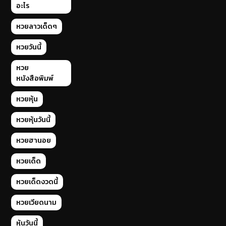
อะไร
หวยลาวเด็ดๆ
หวยวันนี้
หวย
หนังสือพิมพ์
หวยหุ้น
หวยหุ้นวันนี้
หวยฮานอย
หวยเด็ด
หวยเด็ดงวดนี้
หวยเวียดนาม
หุ้นวันนี้