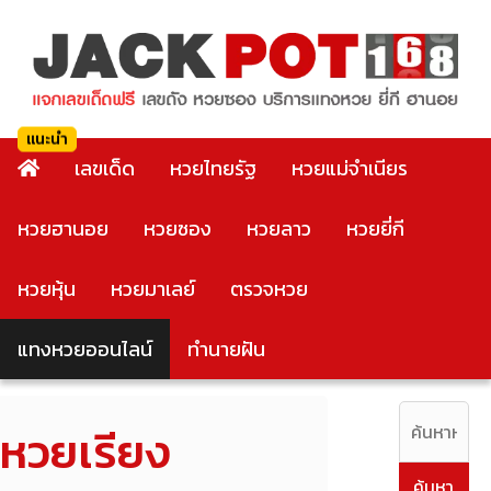
เลขเด็ด
หวยไทยรัฐ
หวยแม่จำเนียร
หวยฮานอย
หวยซอง
หวยลาว
หวยยี่กี
หวยหุ้น
หวยมาเลย์
ตรวจหวย
แทงหวยออนไลน์
ทำนายฝัน
หวยเรียง
ค้นหา