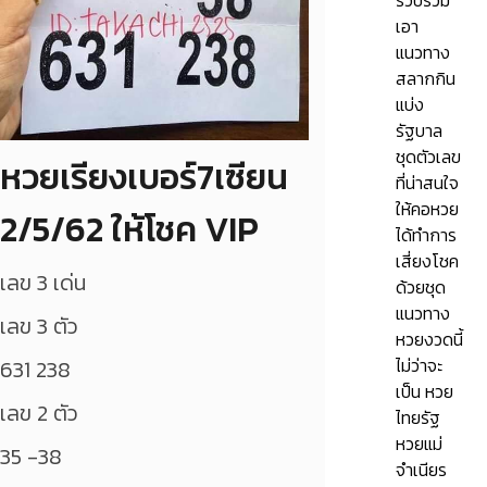
รวบรวม
เอา
แนวทาง
สลากกิน
แบ่ง
รัฐบาล
ชุดตัวเลข
หวยเรียงเบอร์7เซียน
ที่น่าสนใจ
ให้คอหวย
2/5/62 ให้โชค VIP
ได้ทำการ
เสี่ยงโชค
เลข 3 เด่น
ด้วยชุด
แนวทาง
เลข 3 ตัว
หวยงวดนี้
ไม่ว่าจะ
631 238
เป็น หวย
เลข 2 ตัว
ไทยรัฐ
หวยแม่
35 -38
จำเนียร