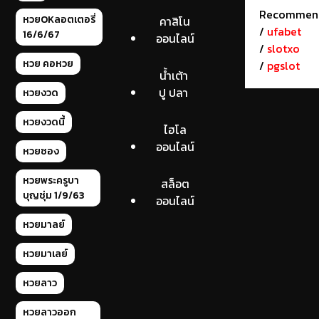
Recommen
หวยOKลอตเตอรี่
คาสิโน
/
ufabet
16/6/67
ออนไลน์
/
slotxo
หวย คอหวย
/
pgslot
น้ำเต้า
ปู ปลา
หวยงวด
หวยงวดนี้
ไฮโล
ออนไลน์
หวยซอง
หวยพระครูบา
สล็อต
บุญชุ่ม 1/9/63
ออนไลน์
หวยมาลย์
หวยมาเลย์
หวยลาว
หวยลาวออก