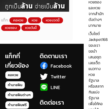
หวยซอง
และหวย
จากสำนัก
ดังต่างๆ
แท็ก:
คอหวย
หวย
หวยงวดนี้
มากมาย
หวยซอง
หวยวันนี้
เว็บไซต์
Jackpot168
ของเรา
ขอนำ
แท็กที่
ติดตามเรา
เสนอชุด
เลขเด็ด
เกี่ยวข้อง
Facebook
แนวทาง
หวย
คอหวย
Twitter
รัฐบาล
ทำนายฝัน
หรือสลาก
LINE
กินแบ่ง
ทำนายฝันต่างๆ
รัฐบาล
ติดต่อเรา
เพื่อให้คอ
ทำนายฝันฟรี