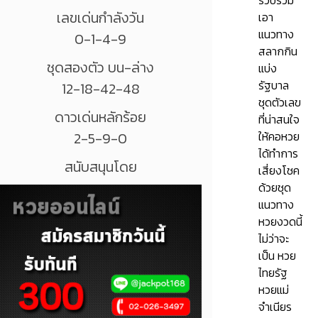
รวบรวม
เลขเด่นกำลังวัน
เอา
แนวทาง
0-1-4-9
สลากกิน
ชุดสองตัว บน-ล่าง
แบ่ง
รัฐบาล
12-18-42-48
ชุดตัวเลข
ดาวเด่นหลักร้อย
ที่น่าสนใจ
2-5-9-0
ให้คอหวย
ได้ทำการ
สนับสนุนโดย
เสี่ยงโชค
ด้วยชุด
แนวทาง
หวยงวดนี้
ไม่ว่าจะ
เป็น หวย
ไทยรัฐ
หวยแม่
จำเนียร