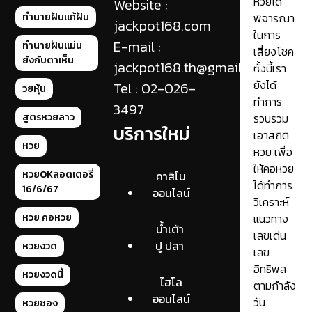
หวยได้
Website :
ทำนายฝันแก้ฝัน
พิจารณา
jackpot168.com
ในการ
E-mail :
ทำนายฝันแม่น
เสี่ยงโชค
ยังกับตาเห็น
jackpot168.th@gmail.com
ทั้งนี้เรา
ยังได้
Tel : 02-026-
วยหุ้น
ทำการ
3497
สูตรหวยลาว
รวบรวม
บริการใหม่
เอาสถิติ
หวย
หวย เพื่อ
ให้คอหวย
หวยOKลอตเตอรี่
คาสิโน
ได้ทำการ
16/6/67
ออนไลน์
วิเคราะห์
หวย คอหวย
แนวทาง
น้ำเต้า
เลขเด่น
ปู ปลา
หวยงวด
เลข
อิทธิพล
หวยงวดนี้
ไฮโล
ตามกำลัง
ออนไลน์
วัน
หวยซอง