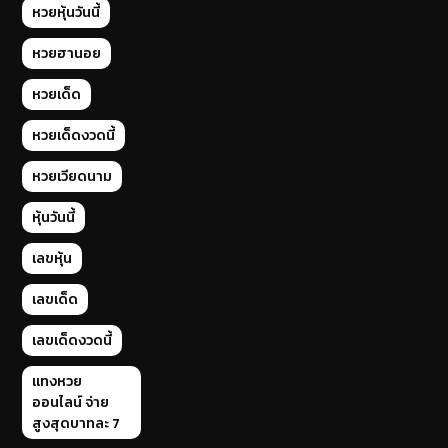
หวยหุ้นวันนี้
หวยฮานอย
หวยเด็ด
หวยเด็ดงวดนี้
หวยเวียดนาม
หุ้นวันนี้
เลขหุ้น
เลขเด็ด
เลขเด็ดงวดนี้
แทงหวย
ออนไลน์ จ่าย
สูงสุดบาทละ 7