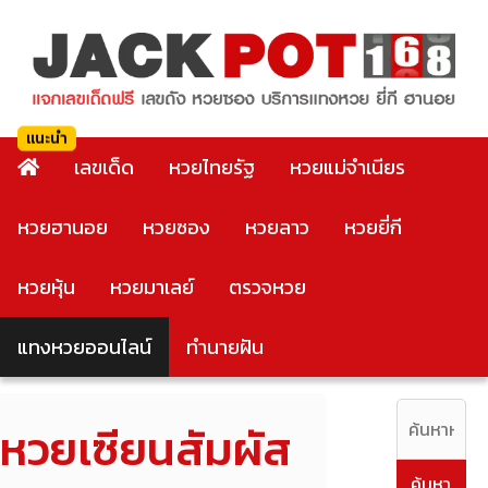
เลขเด็ด
หวยไทยรัฐ
หวยแม่จำเนียร
หวยฮานอย
หวยซอง
หวยลาว
หวยยี่กี
หวยหุ้น
หวยมาเลย์
ตรวจหวย
แทงหวยออนไลน์
ทำนายฝัน
หวยเซียนสัมผัส
ค้นหา