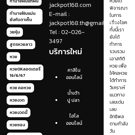
หวยได้
ทำนายฝันแก้ฝัน
jackpot168.com
พิจารณา
E-mail :
ทำนายฝันแม่น
ในการ
ยังกับตาเห็น
jackpot168.th@gmail.com
เสี่ยงโชค
ทั้งนี้เรา
Tel : 02-026-
วยหุ้น
ยังได้
3497
ทำการ
สูตรหวยลาว
บริการใหม่
รวบรวม
หวย
เอาสถิติ
หวย เพื่อ
หวยOKลอตเตอรี่
คาสิโน
ให้คอหวย
16/6/67
ออนไลน์
ได้ทำการ
วิเคราะห์
หวย คอหวย
น้ำเต้า
แนวทาง
ปู ปลา
หวยงวด
เลขเด่น
เลข
หวยงวดนี้
ไฮโล
อิทธิพล
ออนไลน์
ตามกำลัง
หวยซอง
วัน