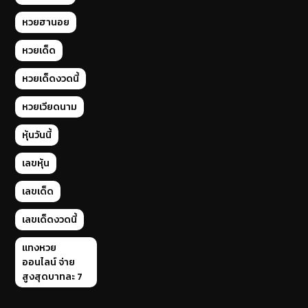
หวยฮานอย
หวยเด็ด
หวยเด็ดงวดนี้
หวยเวียดนาม
หุ้นวันนี้
เลขหุ้น
เลขเด็ด
เลขเด็ดงวดนี้
แทงหวย
ออนไลน์ จ่าย
สูงสุดบาทละ 7