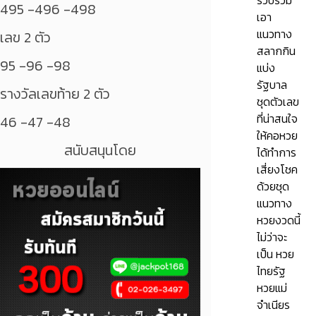
รวบรวม
495 -496 -498
เอา
แนวทาง
เลข 2 ตัว
สลากกิน
95 -96 -98
แบ่ง
รัฐบาล
รางวัลเลขท้าย 2 ตัว
ชุดตัวเลข
ที่น่าสนใจ
46 -47 -48
ให้คอหวย
สนับสนุนโดย
ได้ทำการ
เสี่ยงโชค
ด้วยชุด
แนวทาง
หวยงวดนี้
ไม่ว่าจะ
เป็น หวย
ไทยรัฐ
หวยแม่
จำเนียร