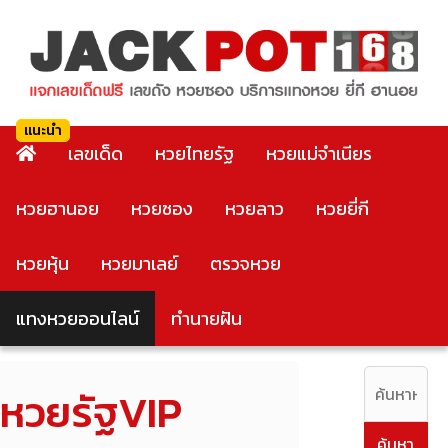
เลขเด็ด
หวยไทยรัฐ
หวยแม่จำเนียร
หวยฮานอย
หวยซอง
หวยลาว
หวยยี่กี
หวยหุ้น
หวยมาเลย์
ตรวจหวย
แทงหวยออนไลน์
ทำนายฝัน
หวยรัฐVIP
ค้นหา