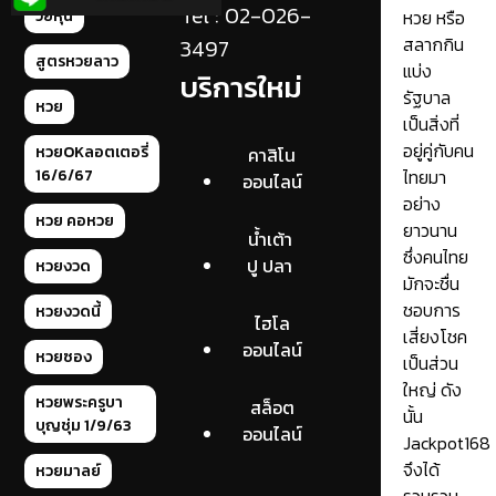
Tel : 02-026-
วยหุ้น
หวย หรือ
สลากกิน
3497
สูตรหวยลาว
แบ่ง
บริการใหม่
รัฐบาล
หวย
เป็นสิ่งที่
อยู่คู่กับคน
หวยOKลอตเตอรี่
คาสิโน
16/6/67
ไทยมา
ออนไลน์
อย่าง
หวย คอหวย
ยาวนาน
น้ำเต้า
ซึ่งคนไทย
ปู ปลา
หวยงวด
มักจะชื่น
ชอบการ
หวยงวดนี้
ไฮโล
เสี่ยงโชค
ออนไลน์
หวยซอง
เป็นส่วน
ใหญ่ ดัง
หวยพระครูบา
สล็อต
นั้น
บุญชุ่ม 1/9/63
ออนไลน์
Jackpot168
จึงได้
หวยมาลย์