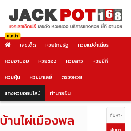
เลขเด็ด
หวยไทยรัฐ
หวยแม่จำเนียร
หวยฮานอย
หวยซอง
หวยลาว
หวยยี่กี
หวยหุ้น
หวยมาเลย์
ตรวจหวย
แทงหวยออนไลน์
ทำนายฝัน
บ้านไผ่เมืองพล
ค้นหา