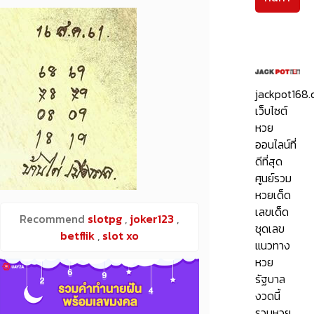
jackpot168
เว็บไซต์
หวย
ออนไลน์ที่
ดีที่สุด
ศูนย์รวม
หวยเด็ด
เลขเด็ด
Recommend
slotpg
,
joker123
,
ชุดเลข
betflik
,
slot xo
แนวทาง
หวย
รัฐบาล
งวดนี้
รวมหวย