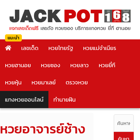
เลขเด็ด
หวยไทยรัฐ
หวยแม่จำเนียร
หวยฮานอย
หวยซอง
หวยลาว
หวยยี่กี
หวยหุ้น
หวยมาเลย์
ตรวจหวย
แทงหวยออนไลน์
ทำนายฝัน
หวยอาจารย์ช้าง
ค้นหา