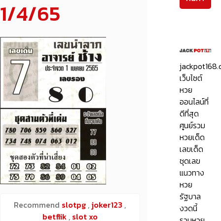
1/4/65
jackpot168
เว็บไซต์
หวย
ออนไลน์ที่
ดีที่สุด
ศูนย์รวม
หวยเด็ด
เลขเด็ด
ชุดเลข
แนวทาง
หวย
รัฐบาล
Recommend
slotpg
,
joker123
,
งวดนี้
betflik
,
slot xo
รวมหวย