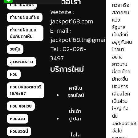
ติดต่อเรา
หวย หรือ
ทำนายฝันฟรี
Website :
สลากกิน
ทำนายฝันแก้ฝัน
แบ่ง
jackpot168.com
รัฐบาล
E-mail :
ทำนายฝันแม่น
เป็นสิ่งที่
ยังกับตาเห็น
jackpot168.th@gmail.com
อยู่คู่กับคน
Tel : 02-026-
ไทยมา
วยหุ้น
อย่าง
3497
สูตรหวยลาว
ยาวนาน
บริการใหม่
ซึ่งคนไทย
หวย
มักจะชื่น
ชอบการ
หวยOKลอตเตอรี่
คาสิโน
เสี่ยงโชค
16/6/67
ออนไลน์
เป็นส่วน
หวย คอหวย
ใหญ่ ดัง
น้ำเต้า
นั้น
ปู ปลา
หวยงวด
Jackpot168
จึงได้
หวยงวดนี้
ไฮโล