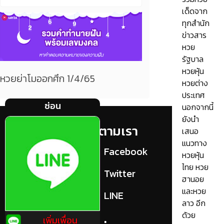
เด็ดจาก
ทุกสำนัก
ข่าวสาร
หวย
รัฐบาล
หวยหุ้น
หวยย่าโมออกศึก 1/4/65
หวยต่าง
ประเทศ
ซ่อน
นอกจากนี้
ยังนำ
แท็กที่
ติดตามเรา
เสนอ
แนวทาง
เกี่ยวข้อง
Facebook
หวยหุ้น
ไทย หวย
คอหวย
Twitter
ฮานอย
และหวย
ทำนายฝัน
LINE
ลาว อีก
ทำนายฝันต่างๆ
ด้วย
เพิ่มเพื่อน