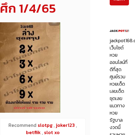
ศึก 1/4/65
jackpot168
เว็บไซต์
หวย
ออนไลน์ที่
ดีที่สุด
ศูนย์รวม
หวยเด็ด
เลขเด็ด
ชุดเลข
แนวทาง
หวย
รัฐบาล
Recommend
slotpg
,
joker123
,
งวดนี้
betflik
,
slot xo
รวมหวย