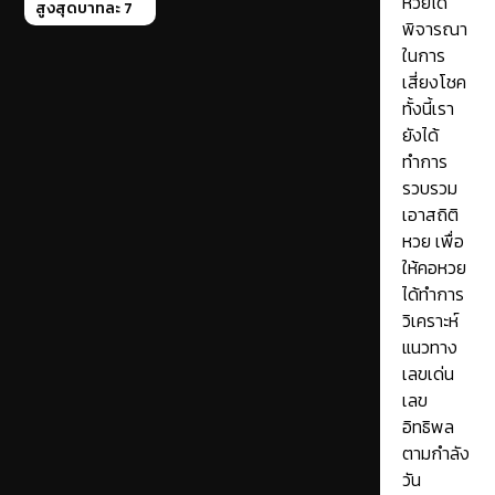
หวยได้
สูงสุดบาทละ 7
พิจารณา
ในการ
เสี่ยงโชค
ทั้งนี้เรา
ยังได้
ทำการ
รวบรวม
เอาสถิติ
หวย เพื่อ
ให้คอหวย
ได้ทำการ
วิเคราะห์
แนวทาง
เลขเด่น
เลข
อิทธิพล
ตามกำลัง
วัน